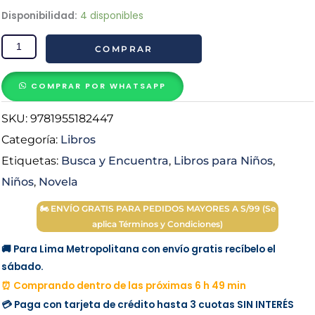
Busca
Disponibilidad:
4 disponibles
y
COMPRAR
Encuentra
Ha
nacido
COMPRAR POR WHATSAPP
el
SKU:
9781955182447
Rey
cantidad
Categoría:
Libros
Etiquetas:
Busca y Encuentra
,
Libros para Niños
,
Niños
,
Novela
🏍 ENVÍO GRATIS PARA PEDIDOS MAYORES A S/99 (Se
aplica Términos y Condiciones)
🚚 Para Lima Metropolitana con envío gratis recíbelo el
sábado.
⏰ Comprando dentro de las próximas 6 h 49 min
💳 Paga con tarjeta de crédito hasta 3 cuotas
SIN INTERÉS