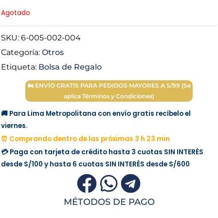
price
price
Agotado
was:
is:
SKU:
6-005-002-004
Categoría:
Otros
S/ 5.00.
S/ 3.50.
Etiqueta:
Bolsa de Regalo
🏍 ENVÍO GRATIS PARA PEDIDOS MAYORES A S/99 (Se
aplica Términos y Condiciones)
🚚 Para Lima Metropolitana con envío gratis recíbelo el
viernes.
⏰ Comprando dentro de las próximas 3 h 23 min
💳 Paga con tarjeta de crédito hasta 3 cuotas
SIN INTERÉS
desde
S/100
y hasta 6 cuotas
SIN INTERÉS
desde
S/600
MÉTODOS DE PAGO