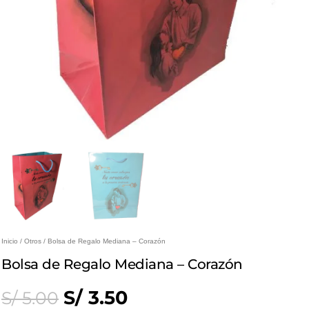
Inicio
/
Otros
/ Bolsa de Regalo Mediana – Corazón
Bolsa de Regalo Mediana – Corazón
Original
Current
S/
3.50
S/
5.00