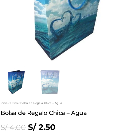
Inicio
/
Otros
/ Bolsa de Regalo Chica – Agua
Bolsa de Regalo Chica – Agua
Original
Current
S/
2.50
S/
4.00