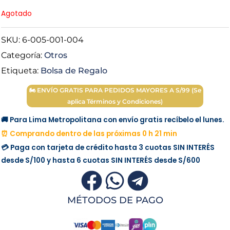
price
price
Agotado
was:
is:
SKU:
6-005-001-004
Categoría:
Otros
S/ 4.00.
S/ 2.50.
Etiqueta:
Bolsa de Regalo
🏍 ENVÍO GRATIS PARA PEDIDOS MAYORES A S/99 (Se
aplica Términos y Condiciones)
🚚 Para Lima Metropolitana con envío gratis recíbelo el lunes.
⏰ Comprando dentro de las próximas 0 h 21 min
💳 Paga con tarjeta de crédito hasta 3 cuotas
SIN INTERÉS
desde
S/100
y hasta 6 cuotas
SIN INTERÉS
desde
S/600
MÉTODOS DE PAGO