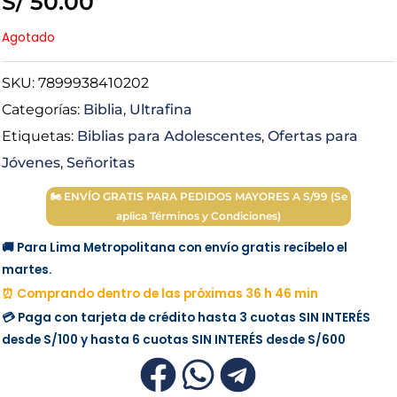
S/
50.00
Agotado
SKU:
7899938410202
Categorías:
Biblia
,
Ultrafina
Etiquetas:
Biblias para Adolescentes
,
Ofertas para
Jóvenes
,
Señoritas
🏍 ENVÍO GRATIS PARA PEDIDOS MAYORES A S/99 (Se
aplica Términos y Condiciones)
🚚 Para Lima Metropolitana con envío gratis recíbelo el
martes.
⏰ Comprando dentro de las próximas 36 h 46 min
💳 Paga con tarjeta de crédito hasta 3 cuotas
SIN INTERÉS
desde
S/100
y hasta 6 cuotas
SIN INTERÉS
desde
S/600