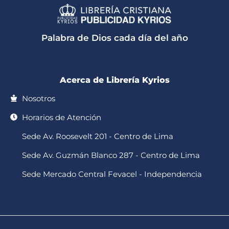
a
k
c
s
u
t
t
e
t
t
s
o
b
a
u
a
k
o
g
b
p
o
r
e
Palabra de Dios cada día del año
p
k
a
-
m
f
Acerca de Librería Kyrios
Nosotros
Horarios de Atención
Sede Av. Roosevelt 201 - Centro de Lima
Sede Av. Guzmán Blanco 287 - Centro de Lima
Sede Mercado Central Fevacel - Independencia