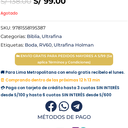
Original
Current
S/
99.00
S/
138.00
price
price
Agotado
was:
is:
SKU:
9781558195387
Categorías:
Biblia
,
Ultrafina
S/ 138.00.
S/ 99.00.
Etiquetas:
Boda
,
RV60
,
Ultrafina Holman
🏍 ENVÍO GRATIS PARA PEDIDOS MAYORES A S/99 (Se
aplica Términos y Condiciones)
🚚 Para Lima Metropolitana con envío gratis recíbelo el lunes.
⏰ Comprando dentro de las próximas 12 h 13 min
💳 Paga con tarjeta de crédito hasta 3 cuotas
SIN INTERÉS
desde
S/100
y hasta 6 cuotas
SIN INTERÉS
desde
S/600
MÉTODOS DE PAGO