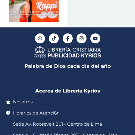
W
T
F
I
Y
h
i
a
n
o
a
k
c
s
u
t
t
e
t
t
s
o
b
a
u
a
k
o
g
b
p
o
r
e
Palabra de Dios cada día del año
p
k
a
-
m
f
Acerca de Librería Kyrios
Nosotros
Horarios de Atención
Sede Av. Roosevelt 201 - Centro de Lima