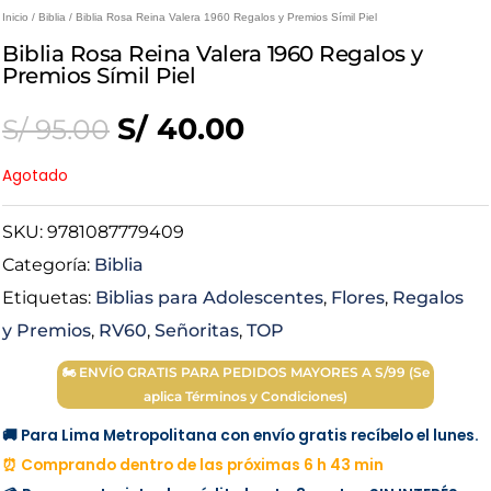
Inicio
/
Biblia
/ Biblia Rosa Reina Valera 1960 Regalos y Premios Símil Piel
Biblia Rosa Reina Valera 1960 Regalos y
Premios Símil Piel
Original
Current
S/
40.00
S/
95.00
price
price
Agotado
was:
is:
SKU:
9781087779409
Categoría:
Biblia
S/ 95.00.
S/ 40.00.
Etiquetas:
Biblias para Adolescentes
,
Flores
,
Regalos
y Premios
,
RV60
,
Señoritas
,
TOP
🏍 ENVÍO GRATIS PARA PEDIDOS MAYORES A S/99 (Se
aplica Términos y Condiciones)
🚚 Para Lima Metropolitana con envío gratis recíbelo el lunes.
⏰ Comprando dentro de las próximas 6 h 43 min