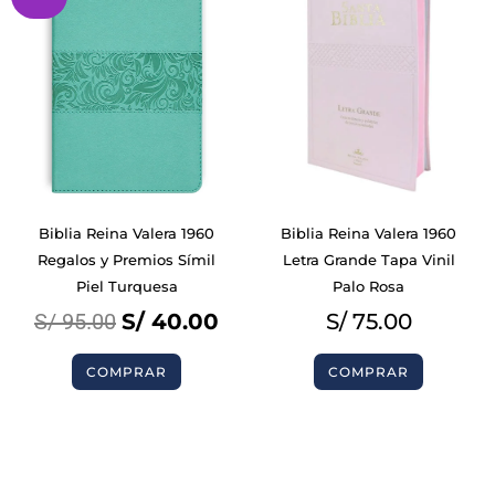
price
price
was:
is:
S/ 95.00.
S/ 40.00.
Biblia Reina Valera 1960
Biblia Reina Valera 1960
Regalos y Premios Símil
Letra Grande Tapa Vinil
Piel Turquesa
Palo Rosa
S/
95.00
S/
40.00
S/
75.00
COMPRAR
COMPRAR
BIBLIAS
BIBLIAS