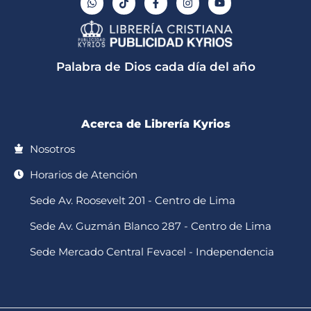
h
i
a
n
o
a
k
c
s
u
t
t
e
t
t
s
o
b
a
u
a
k
o
g
b
p
o
r
e
Palabra de Dios cada día del año
p
k
a
-
m
f
Acerca de Librería Kyrios
Nosotros
Horarios de Atención
Sede Av. Roosevelt 201 - Centro de Lima
Sede Av. Guzmán Blanco 287 - Centro de Lima
Sede Mercado Central Fevacel - Independencia