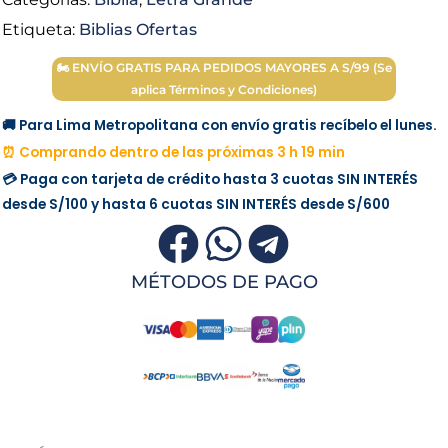
S/ 125.00.
S/ 100.00.
Etiqueta:
Biblias Ofertas
🏍 ENVÍO GRATIS PARA PEDIDOS MAYORES A S/99 (Se
aplica Términos y Condiciones)
🚚 Para Lima Metropolitana con envío gratis recíbelo el lunes.
⏰ Comprando dentro de las próximas 3 h 19 min
💳 Paga con tarjeta de crédito hasta 3 cuotas
SIN INTERÉS
desde
S/100
y hasta 6 cuotas
SIN INTERÉS
desde
S/600
MÉTODOS DE PAGO