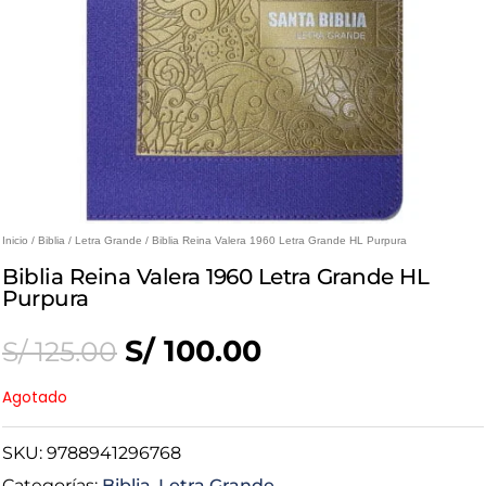
Inicio
/
Biblia
/
Letra Grande
/ Biblia Reina Valera 1960 Letra Grande HL Purpura
Biblia Reina Valera 1960 Letra Grande HL
Purpura
Original
Current
S/
100.00
S/
125.00
price
price
Agotado
was:
is:
SKU:
9788941296768
Categorías:
Biblia
,
Letra Grande