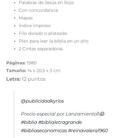
Palabras de Jesús en Rojo
Con concordancia
Mapas
Índice impreso
Filo dorado o plateado
Plan para leer la biblia en un año
2 Cintas separadoras
Páginas:
1980
Tamaño:
14 x 20.5 x 3 cm
Letra:
12 puntos
@publicidadkyrios
Precio especial por Lanzamiento‼️😱
#biblia
#biblialetragrande
#bibliaseconomicas
#reinavalera1960