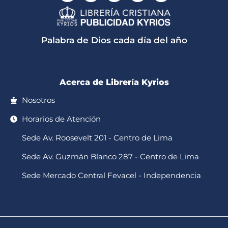
a
k
c
s
u
t
t
e
t
t
s
o
b
a
u
a
k
o
g
b
p
o
r
e
Palabra de Dios cada día del año
p
k
a
-
m
f
Acerca de Librería Kyrios
Nosotros
Horarios de Atención
Sede Av. Roosevelt 201 - Centro de Lima
Sede Av. Guzmán Blanco 287 - Centro de Lima
Sede Mercado Central Fevacel - Independencia