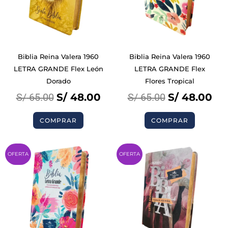
Biblia Reina Valera 1960
Biblia Reina Valera 1960
LETRA GRANDE Flex León
LETRA GRANDE Flex
Dorado
Flores Tropical
S/
65.00
S/
48.00
S/
65.00
S/
48.00
COMPRAR
COMPRAR
Original
Current
Original
Cu
OFERTA
OFERTA
price
price
price
pri
was:
is:
was:
is:
S/ 65.00.
S/ 48.00.
S/ 65.00.
S/ 