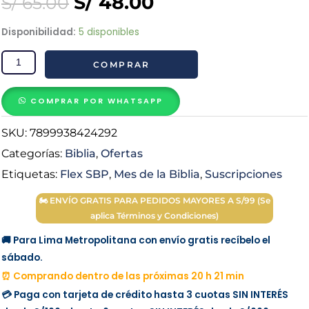
Original
Current
S/
48.00
S/
65.00
price
price
Biblia
Disponibilidad:
5 disponibles
Reina
was:
is:
COMPRAR
Valera
1960
S/ 65.00.
S/ 48.00.
LETRA
COMPRAR POR WHATSAPP
GRANDE
SKU:
7899938424292
Flex
Verde
Categorías:
Biblia
,
Ofertas
cantidad
Etiquetas:
Flex SBP
,
Mes de la Biblia
,
Suscripciones
🏍 ENVÍO GRATIS PARA PEDIDOS MAYORES A S/99 (Se
aplica Términos y Condiciones)
🚚 Para Lima Metropolitana con envío gratis recíbelo el
sábado.
⏰ Comprando dentro de las próximas 20 h 21 min
💳 Paga con tarjeta de crédito hasta 3 cuotas
SIN INTERÉS