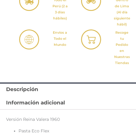
Todo el
dentro
Perú (2 a
de Lima
3 días
(Al día
hábiles)
siguiente
hábil)
Envíos a
Recoge
Todo el
tu
Mundo
Pedido
en
Nuestras
Tiendas
Descripción
Información adicional
Versión Reina Valera 1960
Pasta Eco Flex