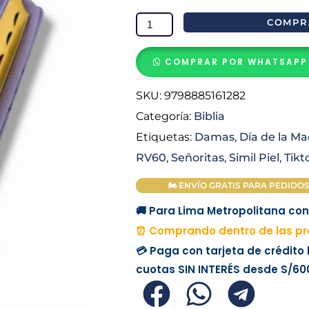
Reina
COMPR
Valera
1960
COMPRAR POR WHATSAPP
Letra
Gigante
SKU:
9798885161282
PJR
Categoría:
Biblia
filo
Etiquetas:
Damas
,
Día de la M
Dorado
RV60
,
Señoritas
,
Simil Piel
,
Tikt
con
Cierre
🏍 ENVÍO GRATIS PARA PEDIDOS M
e
🚚 Para Lima Metropolitana con 
Índice
⏰ Comprando dentro de las pró
Lila
💳 Paga con tarjeta de crédito
Floral
cuotas
SIN INTERÉS
desde
S/60
cantidad