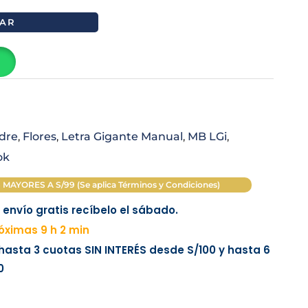
AR
adre
,
Flores
,
Letra Gigante Manual
,
MB LGi
,
ok
AYORES A S/99 (Se aplica Términos y Condiciones)
envío gratis recíbelo el sábado.
ximas 9 h 2 min
 hasta 3 cuotas
SIN INTERÉS
desde
S/100
y hasta 6
0