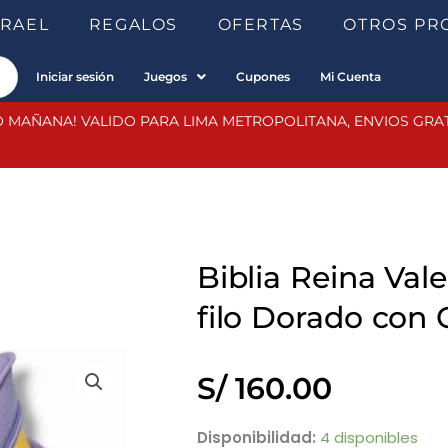
SRAEL
REGALOS
OFERTAS
OTROS PR
Iniciar sesión
Juegos
Cupones
Mi Cuenta
 MAÑANA! VALIDO PARA LIMA METROPOLITANA, ENVIOS GRATIS
Biblia Reina Val
filo Dorado con C
S/
160.00
Biblia
Disponibilidad:
4 disponibles