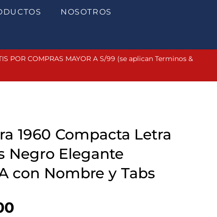
ODUCTOS
NOSOTROS
 POR COMPRAS MAYOR A S/99 (se aplican Terminos &
era 1960 Compacta Letra
s Negro Elegante
 con Nombre y Tabs
l
Current
00