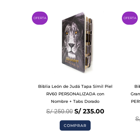
Original
Current
OFERTA
OFERTA
price
price
was:
is:
S/ 250.00.
S/ 235.00.
BIBLIAS
Biblia León de Judá Tapa Símil Piel
Bi
RV60 PERSONALIZADA con
Gra
Nombre + Tabs Dorado
PER
LIBROS
S/
250.00
S/
235.00
S
COMPRAR