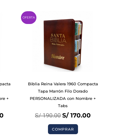
Current
Original
Current
OFERTA
price
price
price
is:
was:
is:
.
S/ 170.00.
S/ 190.00.
S/ 170.00.
mpacta
Biblia Reina Valera 1960 Compacta
Tapa Marrón Filo Dorado
re +
PERSONALIZADA con Nombre +
Tabs
0
S/
190.00
S/
170.00
COMPRAR