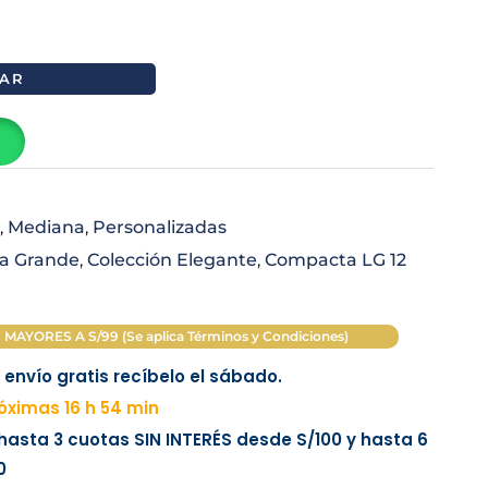
price
AR
is:
0.
S/ 200.00.
,
Mediana
,
Personalizadas
ra Grande
,
Colección Elegante
,
Compacta LG 12
AYORES A S/99 (Se aplica Términos y Condiciones)
envío gratis recíbelo el sábado.
ximas 16 h 54 min
 hasta 3 cuotas
SIN INTERÉS
desde
S/100
y hasta 6
0