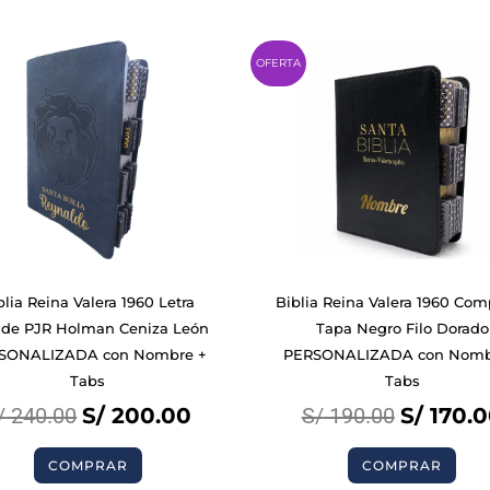
Original
Current
Original
OFERTA
price
price
price
was:
is:
was:
S/ 240.00.
S/ 200.00.
S/ 190.00
BIBLIAS
blia Reina Valera 1960 Letra
Biblia Reina Valera 1960 Co
nde PJR Holman Ceniza León
Tapa Negro Filo Dorado
SONALIZADA con Nombre +
PERSONALIZADA con Nomb
LIBROS
Tabs
Tabs
/
240.00
S/
200.00
S/
190.00
S/
170.0
COMPRAR
COMPRAR