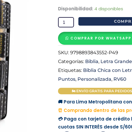
price
Biblia
Disponibilidad:
4 disponibles
Reina
COMPR
was:
Valera
1960
COMPRAR POR WHATSAPP
Compacta
S/ 213.0
Letra
SKU:
9798893843552-P49
Grande
Categorías:
Biblia
,
Letra Grande
12
Etiquetas:
Biblia Chica con Let
Puntos
Puntos
,
Personalizada
,
RV60
Negro
Elegante
🏍 ENVÍO GRATIS PARA PEDIDOS M
PERSONALIZADA
🚚 Para Lima Metropolitana con 
con
⏰ Comprando dentro de las pró
Nombre
💳 Paga con tarjeta de crédito
y
cuotas
SIN INTERÉS
desde
S/60
Tabs