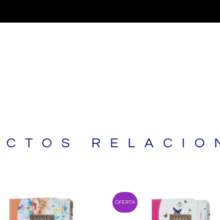
UCTOS RELACIO
Original
Current
Original
OFERTA
price
price
price