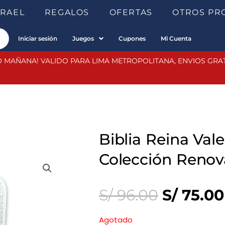
SRAEL
REGALOS
OFERTAS
OTROS PR
Iniciar sesión
Juegos
Cupones
Mi Cuenta
 MAÑANA! VALIDO PARA LIMA METROPOLITANA, ENVIOS GRATIS
Biblia Reina Va
Colección Renov
Original
S/
96.00
S/
75.00
price
Agotado