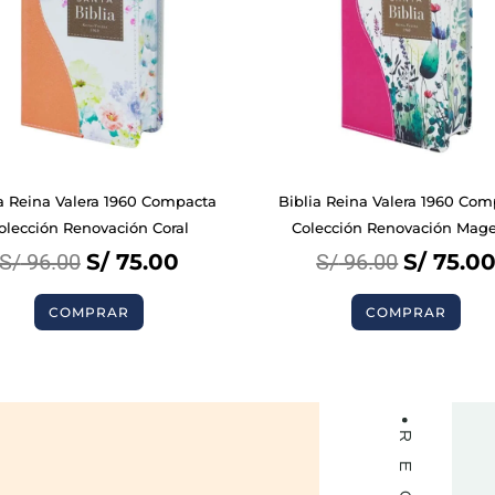
was:
is:
was:
S/ 96.00.
S/ 75.00.
S/ 96.00
BIBLIAS
a Reina Valera 1960 Compacta
Biblia Reina Valera 1960 Co
olección Renovación Coral
Colección Renovación Mag
LIBROS
S/
96.00
S/
75.00
S/
96.00
S/
75.0
COMPRAR
COMPRAR