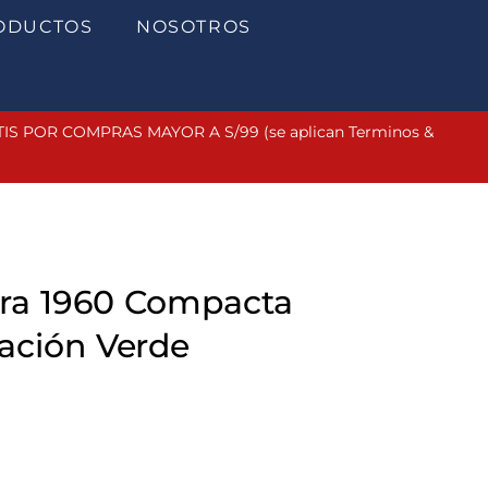
ODUCTOS
NOSOTROS
 POR COMPRAS MAYOR A S/99 (se aplican Terminos &
lera 1960 Compacta
ación Verde
Current
price