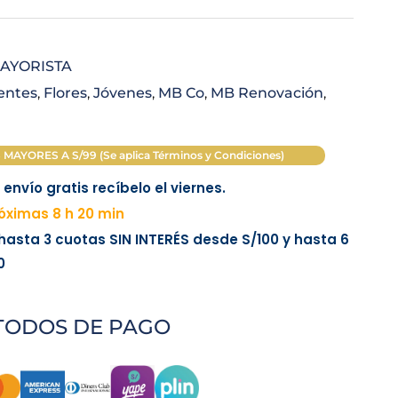
is:
AYORISTA
.
S/ 75.00.
centes
,
Flores
,
Jóvenes
,
MB Co
,
MB Renovación
,
AYORES A S/99 (Se aplica Términos y Condiciones)
envío gratis recíbelo el viernes.
óximas 8 h 20 min
 hasta 3 cuotas
SIN INTERÉS
desde
S/100
y hasta 6
0
TODOS DE PAGO