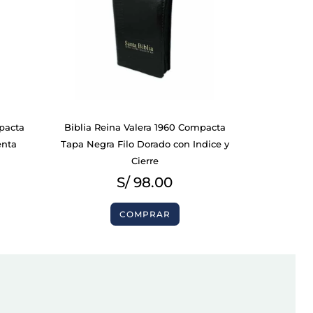
is:
.
S/ 75.00.
mpacta
Biblia Reina Valera 1960 Compacta
enta
Tapa Negra Filo Dorado con Indice y
Cierre
0
S/
98.00
COMPRAR