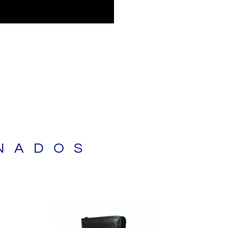
NADOS
Current
price