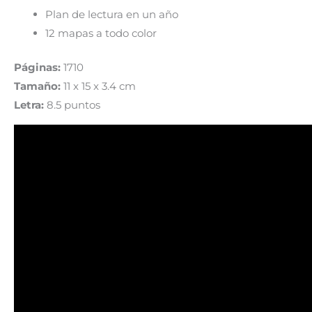
Plan de lectura en un año
12 mapas a todo color
Páginas:
1710
Tamaño:
11 x 15 x 3.4 cm
Letra:
8.5 puntos