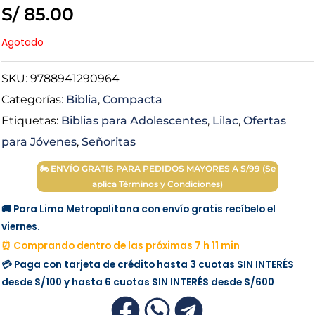
S/
85.00
Agotado
SKU:
9788941290964
Categorías:
Biblia
,
Compacta
Etiquetas:
Biblias para Adolescentes
,
Lilac
,
Ofertas
para Jóvenes
,
Señoritas
🏍 ENVÍO GRATIS PARA PEDIDOS MAYORES A S/99 (Se
aplica Términos y Condiciones)
🚚 Para Lima Metropolitana con envío gratis recíbelo el
viernes.
⏰ Comprando dentro de las próximas 7 h 11 min
💳 Paga con tarjeta de crédito hasta 3 cuotas
SIN INTERÉS
desde
S/100
y hasta 6 cuotas
SIN INTERÉS
desde
S/600