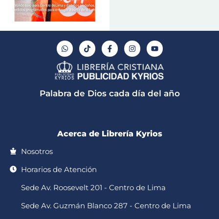
W
T
F
I
Y
h
i
a
n
o
a
k
c
s
u
t
t
e
t
t
s
o
b
a
u
a
k
o
g
b
p
o
r
e
Palabra de Dios cada día del año
p
k
a
-
m
f
Acerca de Librería Kyrios
Nosotros
Horarios de Atención
Sede Av. Roosevelt 201 - Centro de Lima
Sede Av. Guzmán Blanco 287 - Centro de Lima