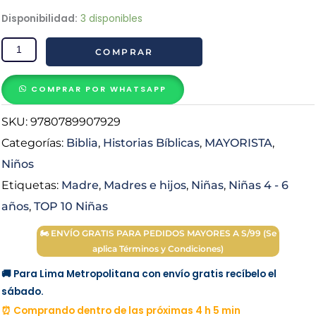
price
price
Biblia
Disponibilidad:
3 disponibles
Para
was:
is:
COMPRAR
Niñas:
Madres
S/ 65.00.
S/ 50.00.
e
COMPRAR POR WHATSAPP
Hijas
SKU:
9780789907929
cantidad
Categorías:
Biblia
,
Historias Bíblicas
,
MAYORISTA
,
Niños
Etiquetas:
Madre
,
Madres e hijos
,
Niñas
,
Niñas 4 - 6
años
,
TOP 10 Niñas
🏍 ENVÍO GRATIS PARA PEDIDOS MAYORES A S/99 (Se
aplica Términos y Condiciones)
🚚 Para Lima Metropolitana con envío gratis recíbelo el
sábado.
⏰ Comprando dentro de las próximas 4 h 5 min