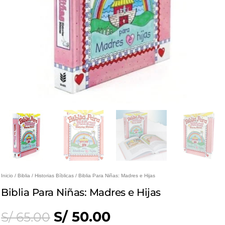
Inicio
/
Biblia
/
Historias Bíblicas
/ Biblia Para Niñas: Madres e Hijas
Biblia Para Niñas: Madres e Hijas
Original
Current
S/
50.00
S/
65.00