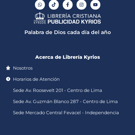
W
T
F
I
Y
h
i
a
n
o
a
k
c
s
u
t
t
e
t
t
s
o
b
a
u
a
k
o
g
b
p
o
r
e
Palabra de Dios cada día del año
p
k
a
-
m
f
Acerca de Librería Kyrios
Nosotros
Horarios de Atención
Sede Av. Roosevelt 201 - Centro de Lima
Sede Av. Guzmán Blanco 287 - Centro de Lima
Sede Mercado Central Fevacel - Independencia