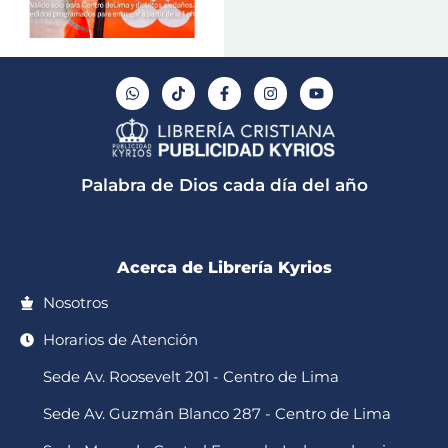
W
T
F
I
Y
h
i
a
n
o
a
k
c
s
u
t
t
e
t
t
s
o
b
a
u
a
k
o
g
b
p
o
r
e
Palabra de Dios cada día del año
p
k
a
-
m
f
Acerca de Librería Kyrios
Nosotros
Horarios de Atención
Sede Av. Roosevelt 201 - Centro de Lima
Sede Av. Guzmán Blanco 287 - Centro de Lima