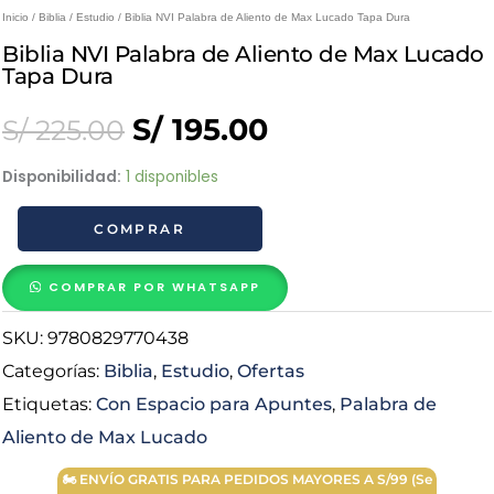
Inicio
/
Biblia
/
Estudio
/ Biblia NVI Palabra de Aliento de Max Lucado Tapa Dura
Biblia NVI Palabra de Aliento de Max Lucado
Tapa Dura
Original
Current
S/
195.00
S/
225.00
price
price
Biblia
Disponibilidad:
1 disponibles
NVI
was:
is:
COMPRAR
Palabra
de
S/ 225.00.
S/ 195.00.
Aliento
COMPRAR POR WHATSAPP
de
SKU:
9780829770438
Max
Lucado
Categorías:
Biblia
,
Estudio
,
Ofertas
Tapa
Etiquetas:
Con Espacio para Apuntes
,
Palabra de
Dura
Aliento de Max Lucado
cantidad
🏍 ENVÍO GRATIS PARA PEDIDOS MAYORES A S/99 (Se