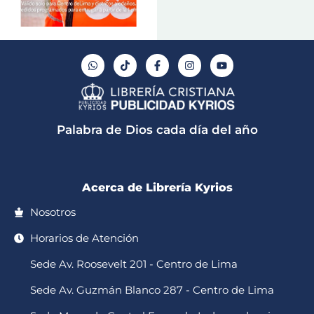
W
T
F
I
Y
h
i
a
n
o
a
k
c
s
u
t
t
e
t
t
s
o
b
a
u
a
k
o
g
b
p
o
r
e
Palabra de Dios cada día del año
p
k
a
-
m
f
Acerca de Librería Kyrios
Nosotros
Horarios de Atención
Sede Av. Roosevelt 201 - Centro de Lima
Sede Av. Guzmán Blanco 287 - Centro de Lima