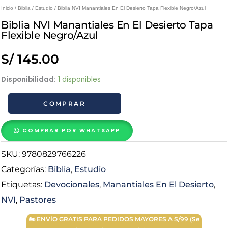
Inicio
/
Biblia
/
Estudio
/ Biblia NVI Manantiales En El Desierto Tapa Flexible Negro/Azul
Biblia NVI Manantiales En El Desierto Tapa
Flexible Negro/Azul
S/
145.00
Biblia
Disponibilidad:
1 disponibles
NVI
COMPRAR
Manantiales
En
El
COMPRAR POR WHATSAPP
Desierto
SKU:
9780829766226
Tapa
Flexible
Categorías:
Biblia
,
Estudio
Negro/Azul
Etiquetas:
Devocionales
,
Manantiales En El Desierto
,
cantidad
NVI
,
Pastores
🏍 ENVÍO GRATIS PARA PEDIDOS MAYORES A S/99 (Se