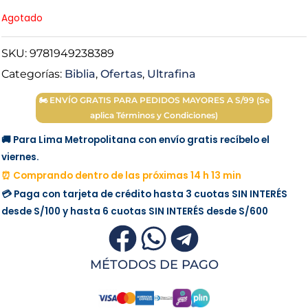
price
price
Agotado
was:
is:
SKU:
9781949238389
Categorías:
Biblia
,
Ofertas
,
Ultrafina
S/ 150.00.
S/ 125.00.
🏍 ENVÍO GRATIS PARA PEDIDOS MAYORES A S/99 (Se
aplica Términos y Condiciones)
🚚 Para Lima Metropolitana con envío gratis recíbelo el
viernes.
⏰ Comprando dentro de las próximas 14 h 13 min
💳 Paga con tarjeta de crédito hasta 3 cuotas
SIN INTERÉS
desde
S/100
y hasta 6 cuotas
SIN INTERÉS
desde
S/600
MÉTODOS DE PAGO