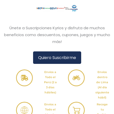
Únete a Suscripciones Kyrios y disfruta de muchos
beneficios como descuentos, cupones, juegos y mucho
más!
Quiero Suscribirme
Envíos a
Envíos
Todo el
dentro
Perú (2 a
de Lima
3 días
(Al día
hábiles)
siguiente
hábil)
Envíos a
Recoge
Todo el
tu