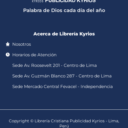
a
k
o
g
b
p
o
r
e
Palabra de Dios cada día del año
p
k
a
-
m
f
Acerca de Librería Kyrios
Nosotros
Horarios de Atención
Sede Av. Roosevelt 201 - Centro de Lima
Sede Av. Guzmán Blanco 287 - Centro de Lima
Sede Mercado Central Fevacel - Independencia
Copyright © Librería Cristiana Publicidad Kyrios - Lima,
Perú