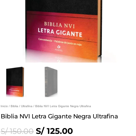
Inicio
/
Biblia
/
Ultrafina
/ Biblia NVI Letra Gigante Negra Ultrafina
Biblia NVI Letra Gigante Negra Ultrafina
Original
Current
S/
125.00
S/
150.00