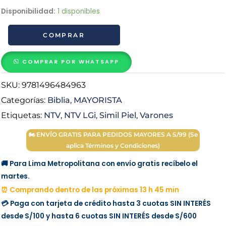
Biblia
Disponibilidad:
1 disponibles
NTV
COMPRAR
Letra
Gigante
Marrón
COMPRAR POR WHATSAPP
con
SKU:
9781496484963
Indice
cantidad
Categorías:
Biblia
,
MAYORISTA
Etiquetas:
NTV
,
NTV LGi
,
Simil Piel
,
Varones
🏍 ENVÍO GRATIS PARA PEDIDOS MAYORES A S/99 (Se
aplica Términos y Condiciones)
🚚 Para Lima Metropolitana con envío gratis recíbelo el
martes.
⏰ Comprando dentro de las próximas 13 h 45 min
💳 Paga con tarjeta de crédito hasta 3 cuotas
SIN INTERÉS
desde
S/100
y hasta 6 cuotas
SIN INTERÉS
desde
S/600