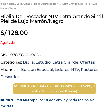
Inicio
/
Biblia
/
Letra Grande
/ Biblia Del Pescador NTV Letra Grande Simil Piel de Lujo
Marrón/Negro
Biblia Del Pescador NTV Letra Grande Simil
Piel de Lujo Marrón/Negro
S/
128.00
Agotado
SKU:
9781586409050
Categorías:
Biblia
,
Estudio
,
Letra Grande
,
Ofertas
Etiquetas:
Edición Especial
,
Lideres
,
NTV
,
Pastores
,
Pescador
🏍 ENVÍO GRATIS PARA PEDIDOS MAYORES A S/99 (Se
aplica Términos y Condiciones)
🚚 Para Lima Metropolitana con envío gratis recíbelo el
martes.