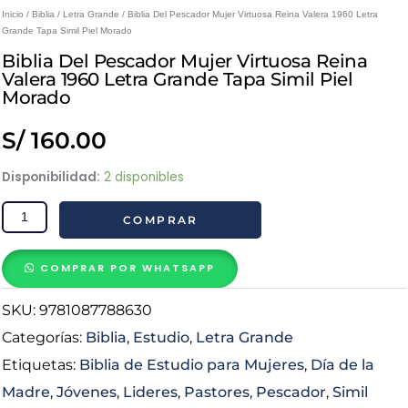
Inicio
/
Biblia
/
Letra Grande
/ Biblia Del Pescador Mujer Virtuosa Reina Valera 1960 Letra
Grande Tapa Simil Piel Morado
Biblia Del Pescador Mujer Virtuosa Reina
Valera 1960 Letra Grande Tapa Simil Piel
Morado
S/
160.00
Biblia
Disponibilidad:
2 disponibles
Del
COMPRAR
Pescador
Mujer
Virtuosa
COMPRAR POR WHATSAPP
Reina
SKU:
9781087788630
Valera
1960
Categorías:
Biblia
,
Estudio
,
Letra Grande
Letra
Etiquetas:
Biblia de Estudio para Mujeres
,
Día de la
Grande
Madre
,
Jóvenes
,
Lideres
,
Pastores
,
Pescador
,
Simil
Tapa