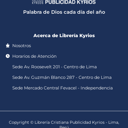
s
o
b
a
u
a
k
o
g
b
p
o
r
e
Palabra de Dios cada día del año
p
k
a
-
m
f
Acerca de Librería Kyrios
Nosotros
Horarios de Atención
Sede Av. Roosevelt 201 - Centro de Lima
Sede Av. Guzmán Blanco 287 - Centro de Lima
Sede Mercado Central Fevacel - Independencia
Copyright © Librería Cristiana Publicidad Kyrios - Lima,
Perú