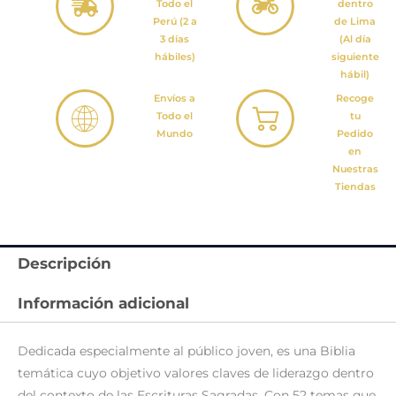
Todo el
dentro
Perú (2 a
de Lima
3 días
(Al día
hábiles)
siguiente
hábil)
Envíos a
Recoge
Todo el
tu
Mundo
Pedido
en
Nuestras
Tiendas
Descripción
Información adicional
Dedicada especialmente al público joven, es una Biblia
temática cuyo objetivo valores claves de liderazgo dentro
del contexto de las Escrituras Sagradas. Con 52 temas que