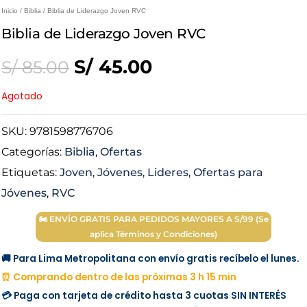
Inicio
/
Biblia
/ Biblia de Liderazgo Joven RVC
Biblia de Liderazgo Joven RVC
Original
Current
S/
45.00
S/
85.00
price
price
Agotado
was:
is:
SKU:
9781598776706
Categorías:
Biblia
,
Ofertas
S/ 85.00.
S/ 45.00.
Etiquetas:
Joven
,
Jóvenes
,
Lideres
,
Ofertas para
Jóvenes
,
RVC
🏍 ENVÍO GRATIS PARA PEDIDOS MAYORES A S/99 (Se
aplica Términos y Condiciones)
🚚 Para Lima Metropolitana con envío gratis recíbelo el lunes.
⏰ Comprando dentro de las próximas 3 h 15 min
💳 Paga con tarjeta de crédito hasta 3 cuotas
SIN INTERÉS