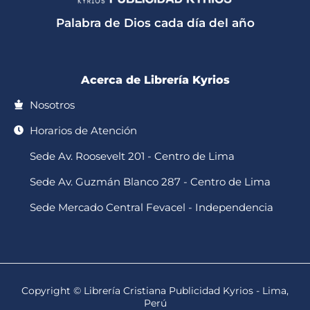
a
k
o
g
b
p
o
r
e
Palabra de Dios cada día del año
p
k
a
-
m
f
Acerca de Librería Kyrios
Nosotros
Horarios de Atención
Sede Av. Roosevelt 201 - Centro de Lima
Sede Av. Guzmán Blanco 287 - Centro de Lima
Sede Mercado Central Fevacel - Independencia
Copyright © Librería Cristiana Publicidad Kyrios - Lima,
Perú