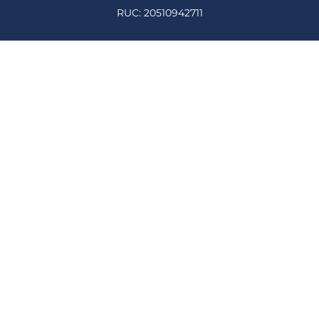
RUC: 20510942711