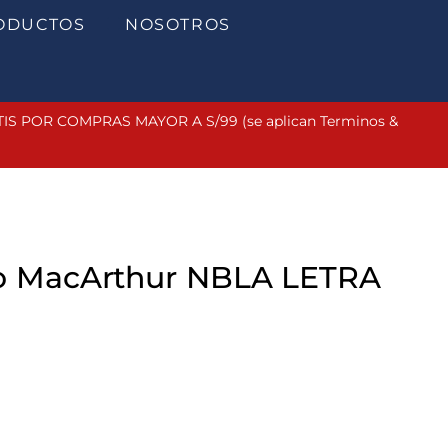
ODUCTOS
NOSOTROS
 POR COMPRAS MAYOR A S/99 (se aplican Terminos &
io MacArthur NBLA LETRA