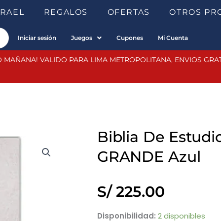
SRAEL
REGALOS
OFERTAS
OTROS PR
Iniciar sesión
Juegos
Cupones
Mi Cuenta
 MAÑANA! VALIDO PARA LIMA METROPOLITANA, ENVIOS GRATIS
Biblia De Estud
GRANDE Azul
S/
225.00
Biblia
Disponibilidad:
2 disponibles