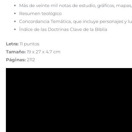
Más de veinte mil notas de estudio, gráficos, mapas
Resumen teológico
Concordancia Temática, que incluye personajes y l
Índice de las Doctrinas Clave de la Biblia
Letra:
11 puntos
Tamaño:
19 x 27 x 4.7 cm
Páginas:
2112