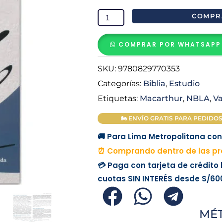
De
COMPR
Estudio
MacArthur
COMPRAR POR WHATSAPP
NBLA
LETRA
SKU:
9780829770353
GRANDE
Categorías:
Biblia
,
Estudio
Azul
Etiquetas:
Macarthur
,
NBLA
,
V
cantidad
🏍 ENVÍO GRATIS PARA PEDIDOS M
🚚 Para Lima Metropolitana con 
⏰ Comprando dentro de las pr
💳 Paga con tarjeta de crédito
cuotas
SIN INTERÉS
desde
S/60
MÉ