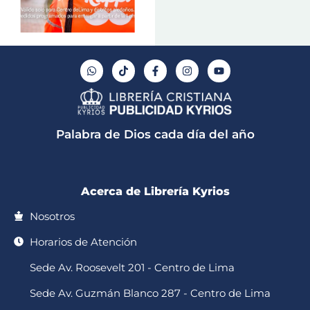
W
T
F
I
Y
h
i
a
n
o
a
k
c
s
u
t
t
e
t
t
s
o
b
a
u
a
k
o
g
b
p
o
r
e
Palabra de Dios cada día del año
p
k
a
-
m
f
Acerca de Librería Kyrios
Nosotros
Horarios de Atención
Sede Av. Roosevelt 201 - Centro de Lima
Sede Av. Guzmán Blanco 287 - Centro de Lima