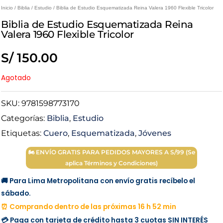
Inicio
/
Biblia
/
Estudio
/ Biblia de Estudio Esquematizada Reina Valera 1960 Flexible Tricolor
Biblia de Estudio Esquematizada Reina
Valera 1960 Flexible Tricolor
S/
150.00
Agotado
SKU:
9781598773170
Categorías:
Biblia
,
Estudio
Etiquetas:
Cuero
,
Esquematizada
,
Jóvenes
🏍 ENVÍO GRATIS PARA PEDIDOS MAYORES A S/99 (Se
aplica Términos y Condiciones)
🚚 Para Lima Metropolitana con envío gratis recíbelo el
sábado.
⏰ Comprando dentro de las próximas 16 h 52 min
💳 Paga con tarjeta de crédito hasta 3 cuotas
SIN INTERÉS