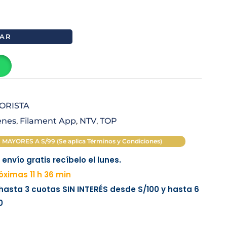
AR
ORISTA
venes
,
Filament App
,
NTV
,
TOP
AYORES A S/99 (Se aplica Términos y Condiciones)
envío gratis recíbelo el lunes.
ximas 11 h 36 min
 hasta 3 cuotas
SIN INTERÉS
desde
S/100
y hasta 6
0