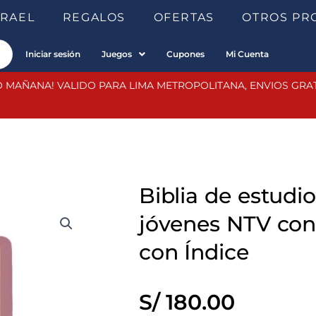
SRAEL
REGALOS
OFERTAS
OTROS PR
Iniciar sesión
Juegos
Cupones
Mi Cuenta
 MAÑANA! VALIDO PARA LIMA METROPOLITANA, ENVIOS GRATIS
Biblia de estudio
jóvenes NTV con 
con Índice
S/
180.00