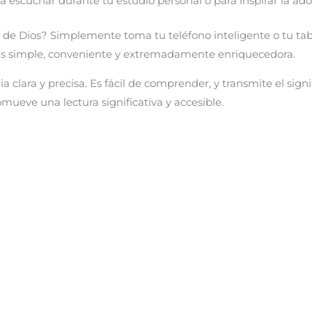
 escuchar durante tu estudio personal o para inspirar la ador
de Dios? Simplemente toma tu teléfono inteligente o tu tabl
. Es simple, conveniente y extremadamente enriquecedora.
a clara y precisa. Es fácil de comprender, y transmite el sign
omueve una lectura significativa y accesible.