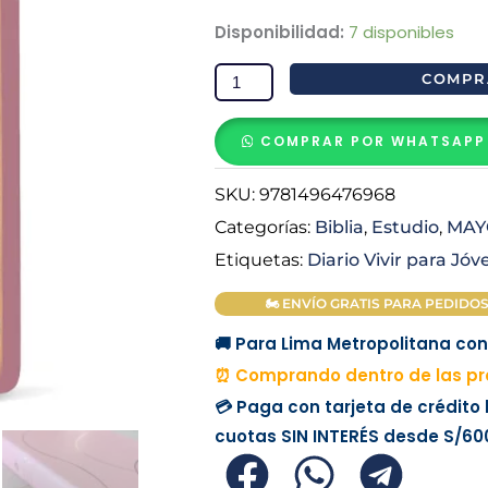
Biblia
Disponibilidad:
7 disponibles
de
COMPR
estudio
del
COMPRAR POR WHATSAPP
diario
vivir
SKU:
9781496476968
para
Categorías:
Biblia
,
Estudio
,
MAY
jóvenes
Etiquetas:
Diario Vivir para Jó
NTV
con
🏍 ENVÍO GRATIS PARA PEDIDOS M
Filament
🚚 Para Lima Metropolitana con 
Símil
⏰ Comprando dentro de las pró
Piel
💳 Paga con tarjeta de crédito
Rosa
cuotas
SIN INTERÉS
desde
S/60
con
Índice