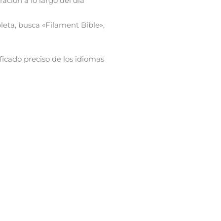
ación a lo largo del día
eta, busca «Filament Bible»,
ificado preciso de los idiomas