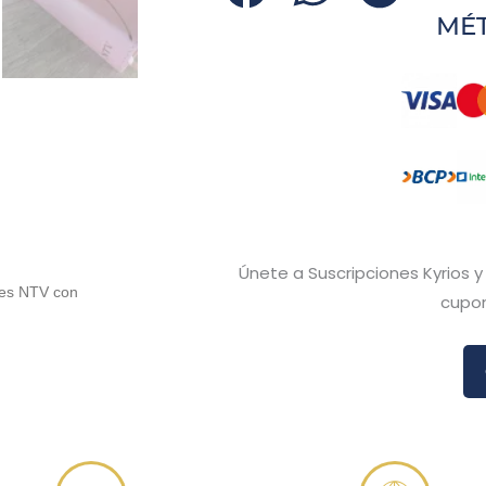
cantidad
MÉ
Únete a Suscripciones Kyrios 
enes NTV con
cupon