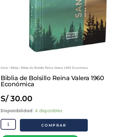
Inicio
/
Biblia
/ Biblia de Bolsillo Reina Valera 1960 Económica
Biblia de Bolsillo Reina Valera 1960
Económica
S/
30.00
Biblia
Disponibilidad:
4 disponibles
de
COMPRAR
Bolsillo
Reina