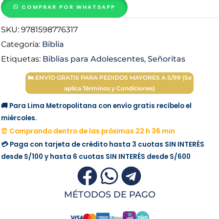
Valera
COMPRAR POR WHATSAPP
1960
SKU:
9781598776317
Económica
cantidad
Categoría:
Biblia
Etiquetas:
Biblias para Adolescentes
,
Señoritas
🏍 ENVÍO GRATIS PARA PEDIDOS MAYORES A S/99 (Se
aplica Términos y Condiciones)
🚚 Para Lima Metropolitana con envío gratis recíbelo el
miércoles.
⏰ Comprando dentro de las próximas 22 h 36 min
💳 Paga con tarjeta de crédito hasta 3 cuotas
SIN INTERÉS
desde
S/100
y hasta 6 cuotas
SIN INTERÉS
desde
S/600
MÉTODOS DE PAGO