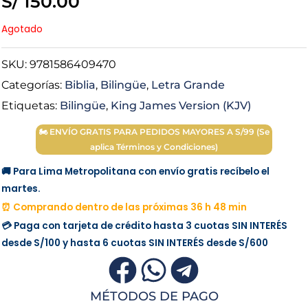
S/
150.00
Agotado
SKU:
9781586409470
Categorías:
Biblia
,
Bilingüe
,
Letra Grande
Etiquetas:
Bilingüe
,
King James Version (KJV)
🏍 ENVÍO GRATIS PARA PEDIDOS MAYORES A S/99 (Se
aplica Términos y Condiciones)
🚚 Para Lima Metropolitana con envío gratis recíbelo el
martes.
⏰ Comprando dentro de las próximas 36 h 48 min
💳 Paga con tarjeta de crédito hasta 3 cuotas
SIN INTERÉS
desde
S/100
y hasta 6 cuotas
SIN INTERÉS
desde
S/600
MÉTODOS DE PAGO