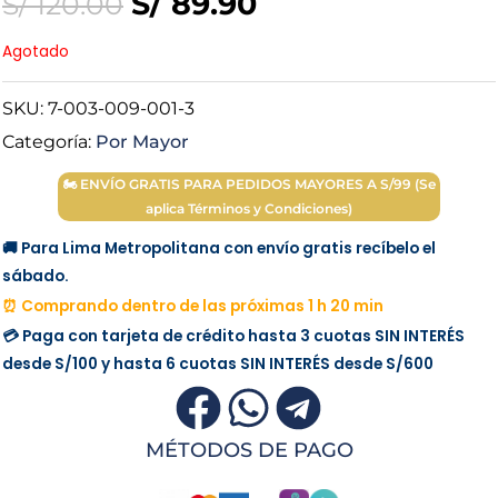
Original
Current
S/
89.90
S/
120.00
price
price
Agotado
was:
is:
SKU:
7-003-009-001-3
Categoría:
Por Mayor
S/ 120.00.
S/ 89.90.
🏍 ENVÍO GRATIS PARA PEDIDOS MAYORES A S/99 (Se
aplica Términos y Condiciones)
🚚 Para Lima Metropolitana con envío gratis recíbelo el
sábado.
⏰ Comprando dentro de las próximas 1 h 20 min
💳 Paga con tarjeta de crédito hasta 3 cuotas
SIN INTERÉS
desde
S/100
y hasta 6 cuotas
SIN INTERÉS
desde
S/600
MÉTODOS DE PAGO