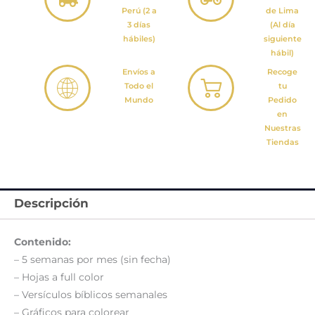
Perú (2 a
de Lima
3 días
(Al día
hábiles)
siguiente
hábil)
Envíos a
Recoge
Todo el
tu
Mundo
Pedido
en
Nuestras
Tiendas
Descripción
Contenido:
– 5 semanas por mes (sin fecha)
– Hojas a full color
– Versículos bíblicos semanales
– Gráficos para colorear