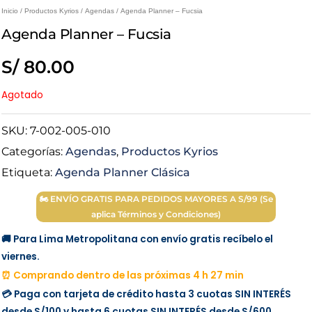
Inicio
/
Productos Kyrios
/
Agendas
/ Agenda Planner – Fucsia
Agenda Planner – Fucsia
S/
80.00
Agotado
SKU:
7-002-005-010
Categorías:
Agendas
,
Productos Kyrios
Etiqueta:
Agenda Planner Clásica
🏍 ENVÍO GRATIS PARA PEDIDOS MAYORES A S/99 (Se
aplica Términos y Condiciones)
🚚 Para Lima Metropolitana con envío gratis recíbelo el
viernes.
⏰ Comprando dentro de las próximas 4 h 27 min
💳 Paga con tarjeta de crédito hasta 3 cuotas
SIN INTERÉS
desde
S/100
y hasta 6 cuotas
SIN INTERÉS
desde
S/600