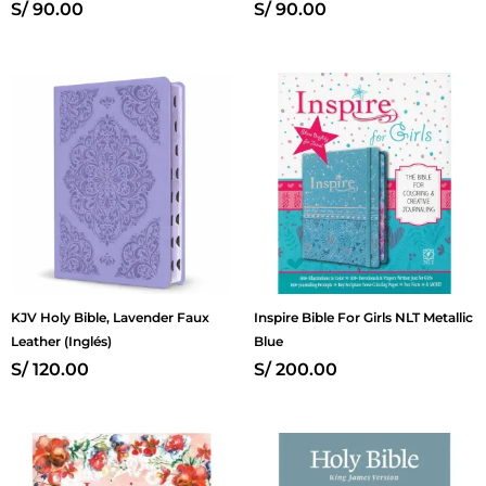
S/
90.00
S/
90.00
KJV Holy Bible, Lavender Faux
Inspire Bible For Girls NLT Metallic
Leather (Inglés)
Blue
S/
120.00
S/
200.00