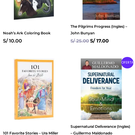
The Pilgrims Progress (Ingles) –
Noah’s Ark Coloring Book
John Bunyan
S/
10.00
S/
25.00
S/
17.00
Original
Current
OFERTA
price
price
was:
is:
S/ 55.00.
S/ 40.00.
Supernatural Deliverance (Ingles)
101 Favorite Stories – Ura Miller
– Guillermo Maldonado