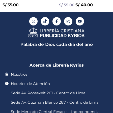
S/
35.00
S/
55.00
S/
40.00
W
T
F
I
Y
h
i
a
n
o
a
k
c
s
u
t
t
e
t
t
s
o
b
a
u
a
k
o
g
b
p
o
r
e
Palabra de Dios cada día del año
p
k
a
-
m
f
Acerca de Librería Kyrios
Nosotros
Horarios de Atención
Sede Av. Roosevelt 201 - Centro de Lima
Sede Av. Guzmán Blanco 287 - Centro de Lima
Sede Mercado Central Fevacel - Independencia