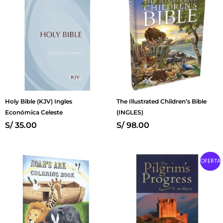
Holy Bible (KJV) Ingles
The Illustrated Children’s Bible
Económica Celeste
(INGLES)
S/
35.00
S/
98.00
Original
Current
OFERTA
price
price
was:
is:
S/ 25.00.
S/ 17.00.