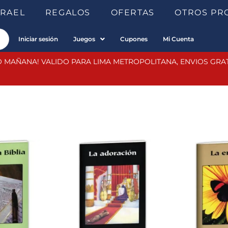
SRAEL
REGALOS
OFERTAS
OTROS PR
Iniciar sesión
Juegos
Cupones
Mi Cuenta
 MAÑANA! VALIDO PARA LIMA METROPOLITANA, ENVIOS GRATIS