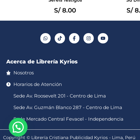
S/
8.00
S/
8
W
T
F
I
Y
h
i
a
n
o
a
k
c
s
u
t
t
e
t
t
s
o
b
a
u
a
k
o
g
b
p
o
r
e
Acerca de Librería Kyrios
p
k
a
-
m
f
Nosotros
Horarios de Atención
Sede Av. Roosevelt 201 - Centro de Lima
Sede Av. Guzmán Blanco 287 - Centro de Lima
Sede Mercado Central Fevacel - Independencia
Copyright © Librería Cristiana Publicidad Kyrios - Lima, Perú