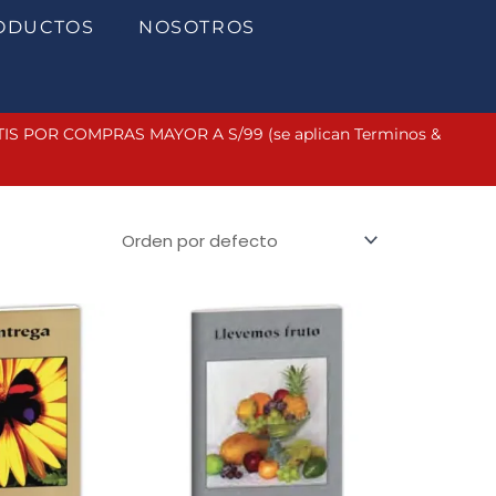
ODUCTOS
NOSOTROS
 POR COMPRAS MAYOR A S/99 (se aplican Terminos &