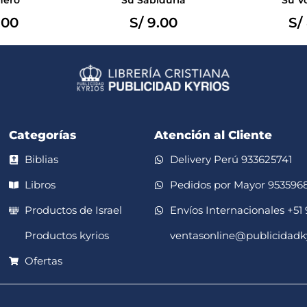
.00
S/
9.00
S/
Categorías
Atención al Cliente
Biblias
Delivery Perú 933625741
Libros
Pedidos por Mayor 953596
Productos de Israel
Envíos Internacionales +51
Productos kyrios
ventasonline@publicidadk
Ofertas