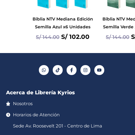
Biblia NTV Mediana Edición
Biblia NTV Med
Semilla Azul x6 Unidades
Semilla Verde
S/
102.00
S
S/
144.00
S/
144.00
W
T
F
I
Y
h
i
a
n
o
a
k
c
s
u
t
t
e
t
t
s
o
b
a
u
a
k
o
g
b
p
o
r
e
Acerca de Librería Kyrios
p
k
a
-
m
f
Nosotros
Horarios de Atención
Sede Av. Roosevelt 201 - Centro de Lima