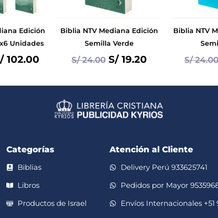
iana Edición
Biblia NTV Mediana Edición
Biblia NTV 
 x6 Unidades
Semilla Verde
Semi
/
102.00
S/
19.20
S/
24.00
S/
24.0
Categorías
Atención al Cliente
Biblias
Delivery Perú 933625741
Libros
Pedidos por Mayor 953596
Productos de Israel
Envíos Internacionales +51