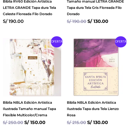
Biblia RV60 Edición Artística
Tamaño manual LETRA GRANDE
LETRA GRANDE Tapa dura Tela
Tapa dura Tela Gris Floreada Filo
Celeste Floreada Filo Dorado
Dorado
S/
190.00
S/
190.00
S/
130.00
Original
Current
Original
Current
OFERTA
OFERTA
price
price
price
price
was:
is:
was:
is:
S/ 250.00.
S/ 150.00.
S/ 215.00.
S/ 130.00
Biblia NBLA Edición Artística
Biblia NBLA Edición Artística
Ilustrada Tamaño manual Tapa
Ilustrada Tapa dura Tela Lienzo
Flexible Multicolor/Crema
Rosa
S/
250.00
S/
150.00
S/
215.00
S/
130.00