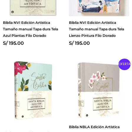
Biblia NVI Edición Artística
Biblia NVI Edición Artística
Tamaño manual Tapa dura Tela
Tamaño manual Tapa dura Tela
Azul Plantas Filo Dorado
Lienzo Pintura Filo Dorado
S/
195.00
S/
195.00
Original
Current
OFERTA
price
price
was:
is:
S/ 190.00.
S/ 130.00
Biblia NBLA Edición Artística