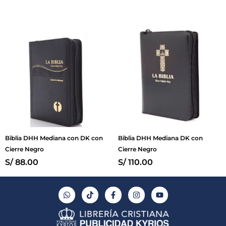
Biblia DHH Mediana con DK con
Biblia DHH Mediana DK con
Cierre Negro
Cierre Negro
S/
88.00
S/
110.00
W
T
F
I
Y
h
i
a
n
o
a
k
c
s
u
t
t
e
t
t
s
o
b
a
u