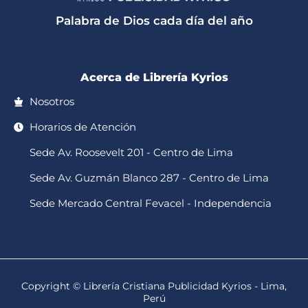
a
k
o
g
b
p
o
r
e
Palabra de Dios cada día del año
p
k
a
-
m
f
Acerca de Librería Kyrios
Nosotros
Horarios de Atención
Sede Av. Roosevelt 201 - Centro de Lima
Sede Av. Guzmán Blanco 287 - Centro de Lima
Sede Mercado Central Fevacel - Independencia
Copyright © Librería Cristiana Publicidad Kyrios - Lima,
Perú