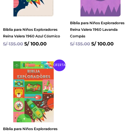
Biblia para Niños Exploradores
Biblia para Niños Exploradores
Reina Valera 1960 Lavanda
Reina Valera 1960 Azul Cósmico
Compás
S/
135.00
S/
100.00
S/
135.00
S/
100.00
Original
Current
OFERTA
price
price
was:
is:
S/ 120.00.
S/ 80.00.
Biblia para Niños Exploradores