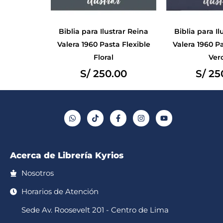
Biblia para Ilustrar Reina
Biblia para Il
Valera 1960 Pasta Flexible
Valera 1960 Pa
Floral
Ver
S/
250.00
S/
25
W
T
F
I
Y
h
i
a
n
o
a
k
c
s
u
t
t
e
t
t
s
o
b
a
u
a
k
o
g
b
p
o
r
e
Acerca de Librería Kyrios
p
k
a
-
m
f
Nosotros
Horarios de Atención
Sede Av. Roosevelt 201 - Centro de Lima