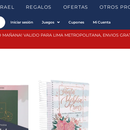
SRAEL
REGALOS
OFERTAS
OTROS PR
Iniciar sesión
Juegos
Cupones
Mi Cuenta
 MAÑANA! VALIDO PARA LIMA METROPOLITANA, ENVIOS GRATIS