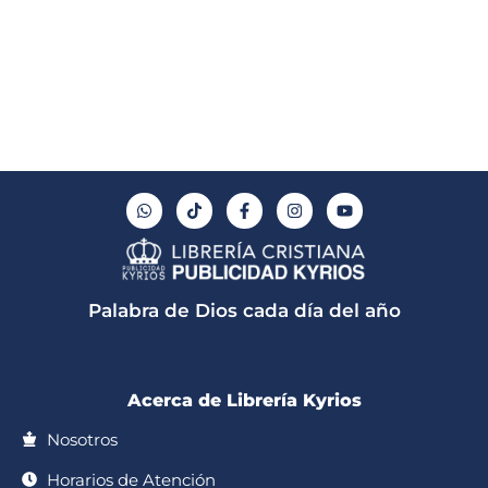
W
T
F
I
Y
h
i
a
n
o
a
k
c
s
u
t
t
e
t
t
s
o
b
a
u
a
k
o
g
b
p
o
r
e
Palabra de Dios cada día del año
p
k
a
-
m
f
Acerca de Librería Kyrios
Nosotros
Horarios de Atención