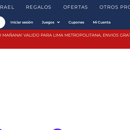
SRAEL
REGALOS
OFERTAS
OTROS PR
Iniciar sesión
Juegos
Cupones
Mi Cuenta
 MAÑANA! VALIDO PARA LIMA METROPOLITANA, ENVIOS GRATIS