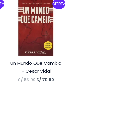
rent
Original
Current
TA
OFERTA
ce
price
price
was:
is:
60.00.
S/ 85.00.
S/ 70.00.
Un Mundo Que Cambia
– Cesar Vidal
S/
85.00
S/
70.00