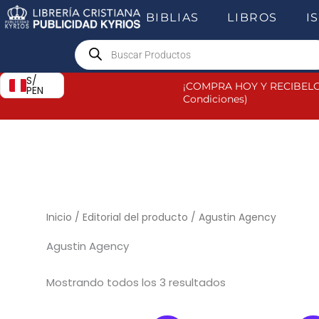
Ir
BIBLIAS
LIBROS
I
al
Products
contenido
search
S/
¡COMPRA HOY Y RECIBELO
PEN
Condiciones)
Inicio
/ Editorial del producto / Agustin Agency
Agustin Agency
Mostrando todos los 3 resultados