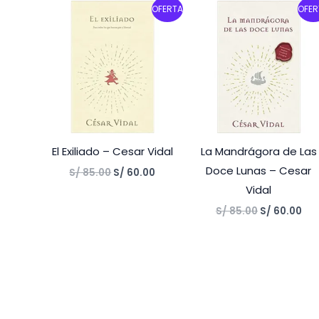
Original
Current
Original
Cur
OFERTA
OFER
price
price
price
pri
was:
is:
was:
is:
S/ 85.00.
S/ 60.00.
S/ 85.00.
S/ 
El Exiliado – Cesar Vidal
La Mandrágora de Las
Doce Lunas – Cesar
S/
85.00
S/
60.00
Vidal
S/
85.00
S/
60.00