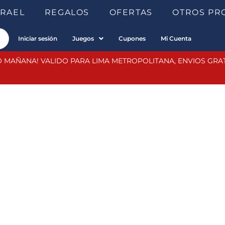
SRAEL
REGALOS
OFERTAS
OTROS PR
Iniciar sesión
Juegos
Cupones
Mi Cuenta
 MAÑANA! VALIDO PARA LIMA METROPOLITANA, ENVIOS GRATIS