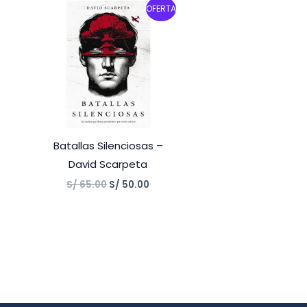
Original
Current
OFERTA
price
price
was:
is:
S/ 65.00.
S/ 50.00.
Batallas Silenciosas –
David Scarpeta
S/
65.00
S/
50.00