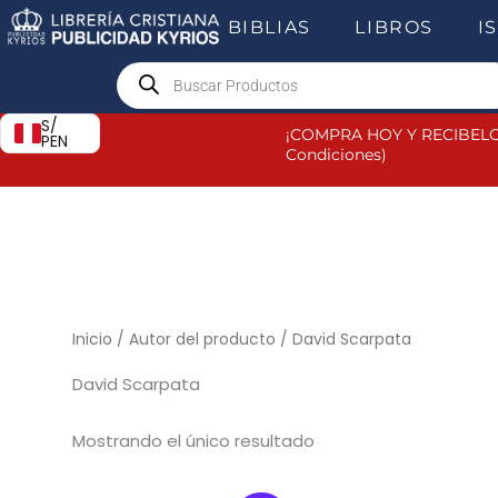
Ir
BIBLIAS
LIBROS
I
al
Products
contenido
search
S/
¡COMPRA HOY Y RECIBELO
PEN
Condiciones)
Inicio
/ Autor del producto / David Scarpata
David Scarpata
Mostrando el único resultado