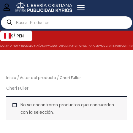
Ir
al
Products
contenido
search
S/ PEN
¡COMPRA HOY Y RECIBELO MAÑANA! VALIDO PARA LIMA METROPOLITANA, ENVIOS GRATIS POR COMPRAS MAY
Inicio
/ Autor del producto / Cheri Fuller
Cheri Fuller
No se encontraron productos que concuerden
con la selección.